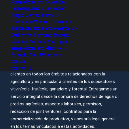
Sergio Romero Guzmán
León Izquierdo Lehmann
Diego Correa Perry
Francisco Vicuña Larraín
Alejandro Izquierdo Garcés
ÁREA DE PRÁCTICA
Guillermo Serrano Zapata
Nicolás Cornejo Rodríguez
Agroindustria
Sergio Romero Pizarro
Pamela Ruiz Méndez
CANADÁ
Nuestro estudio tiene amplia experiencia asesorando a
CONTACTO
clientes en todos los ámbitos relacionados con la
agricultura y en particular a clientes de los subsectores
vitivinícola, frutícola, ganadero y forestal. Entregamos un
servicio integral desde la compra de derechos de agua o
predios agrícolas, aspectos laborales, permisos,
redacción de joint ventures, contratos para la
comercialización de productos, y asesoría legal general
en los temas vinculados a estas actividades.