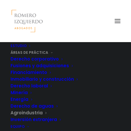
ESTUDIO
ÁREAS DE PRÁCTICA
Derecho corporativo
Fusiones y adquisiciones
Financiamiento
Inmobiliario y construcción
Derecho laboral
Minería
Energía
Derecho de aguas
Agroindustria
Inversión extranjera
EQUIPO