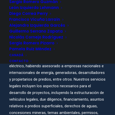
Sergio Romero Guzmán
León Izquierdo Lehmann
Diego Correa Perry
Francisco Vicuña Larraín
Alejandro Izquierdo Garcés
ÁREA DE PRÁCTICA
Guillermo Serrano Zapata
Nicolás Cornejo Rodríguez
Energía
Sergio Romero Pizarro
Pamela Ruiz Méndez
CANADÁ
Contamos con una amplia experiencia en el mercado
CONTACTO
eléctrico, habiendo asesorado a empresas nacionales e
internacionales de energía, generadoras, desarrolladores
y propietarios de predios, entre otros. Nuestros servicios
legales incluyen los aspectos necesarios para el
desarrollo de proyectos, incluyendo la estructuración de
vehículos legales, due diligence, financiamiento, asuntos
relativos a predios superficiales, derechos de aguas,
concesiones mineras, temas ambientales, permisos,