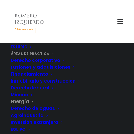
ESTUDIO
ÁREAS DE PRÁCTICA
Derecho corporativo
Fusiones y adquisiciones
Financiamiento
Inmobiliario y construcción
Derecho laboral
Minería
Energía
Derecho de aguas
Agroindustria
Inversión extranjera
EQUIPO