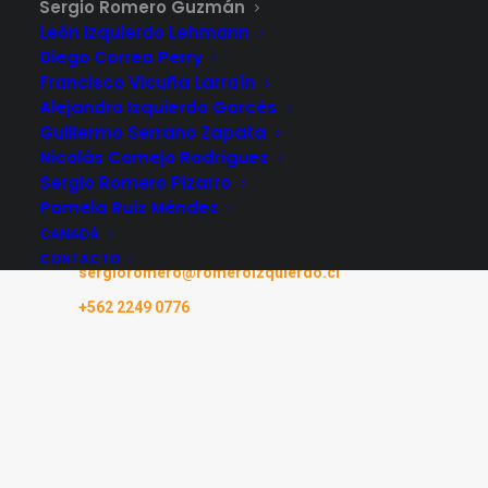
Sergio Romero Guzmán
León Izquierdo Lehmann
Diego Correa Perry
Francisco Vicuña Larraín
Alejandro Izquierdo Garcés
Guillermo Serrano Zapata
Nicolás Cornejo Rodríguez
Sergio Romero Pizarro
Pamela Ruiz Méndez
CANADÁ
CONTACTO
sergioromero@romeroizquierdo.cl
+562 2249 0776