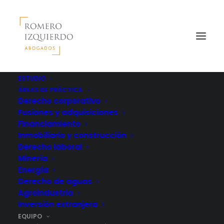
ESTUDIO
ÁREAS DE PRÁCTICA
Derecho corporativo
Fusiones y adquisiciones
Financiamiento
Inmobiliario y construcción
Derecho laboral
Minería
Energía
Derecho de aguas
Agroindustria
Inversión extranjera
EQUIPO