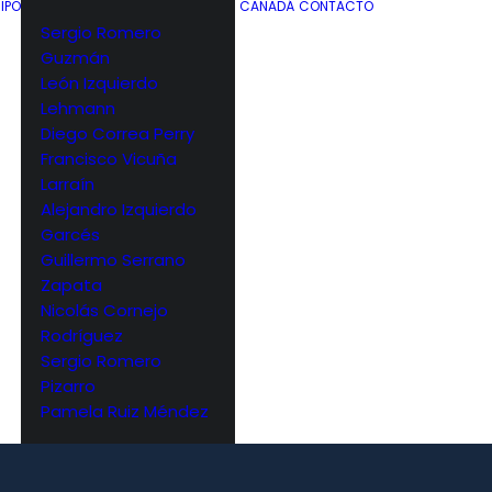
IPO
CANADÁ
CONTACTO
Sergio Romero
Guzmán
León Izquierdo
Lehmann
Diego Correa Perry
Francisco Vicuña
Larraín
Alejandro Izquierdo
Garcés
Guillermo Serrano
Zapata
Nicolás Cornejo
Rodríguez
Sergio Romero
Pizarro
Pamela Ruiz Méndez