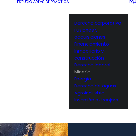
ESTUDIO
ÁREAS DE PRÁCTICA
EQU
Derecho corporativo
Fusiones y
adquisiciones
Financiamiento
Inmobiliario y
construcción
Derecho laboral
Minería
Energía
Derecho de aguas
Agroindustria
Inversión extranjera