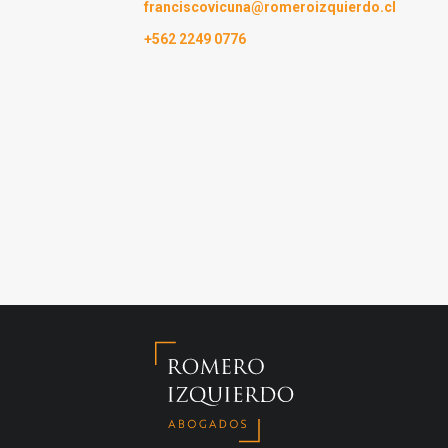
franciscovicuna@romeroizquierdo.cl
+562 2249 0776