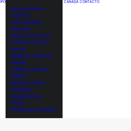
IPO
CANADÁ
CONTACTO
Sergio Romero
Guzmán
León Izquierdo
Lehmann
Diego Correa Perry
Francisco Vicuña
Larraín
Alejandro Izquierdo
Garcés
Guillermo Serrano
Zapata
Nicolás Cornejo
Rodríguez
Sergio Romero
Pizarro
Pamela Ruiz Méndez